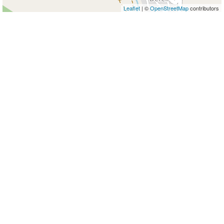
Leaflet
| ©
OpenStreetMap
contributors