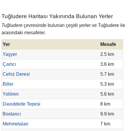
Tuğludere Haritası Yakınında Bulunan Yerler
Tuğludere
çevresinde bulunan çeşitli yerler ve Tuğludere ile
arasındaki mesafeler.
Yer
Mesafe
Yaşyer
2.5 km
Çamcı
3.6 km
Cehiz Deresi
5.7 km
Biller
5.3 km
Yolören
5.6 km
Davutdede Tepesi
8 km
Bostancı
9.9 km
Mehmetalan
7 km