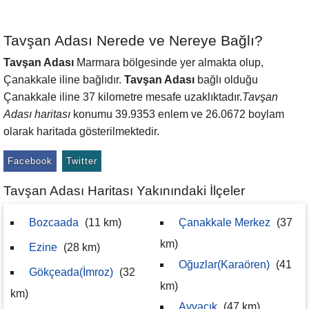
Tavşan Adası Nerede ve Nereye Bağlı?
Tavşan Adası
Marmara bölgesinde yer almakta olup,
Çanakkale iline bağlıdır.
Tavşan Adası
bağlı olduğu
Çanakkale iline 37 kilometre mesafe uzaklıktadır.
Tavşan
Adası haritası
konumu 39.9353 enlem ve 26.0672 boylam
olarak haritada gösterilmektedir.
Facebook
Twitter
Tavşan Adası Haritası Yakınındaki İlçeler
Bozcaada
(11 km)
Çanakkale Merkez
(37
km)
Ezine
(28 km)
Oğuzlar(Karaören)
(41
Gökçeada(İmroz)
(32
km)
km)
Ayvacık
(47 km)