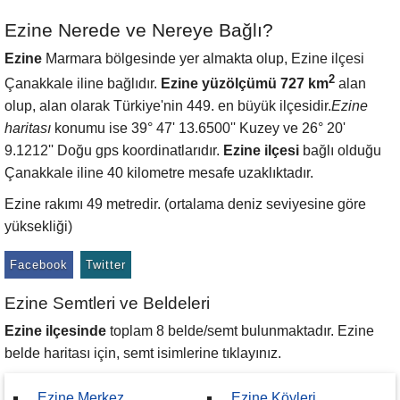
Ezine Nerede ve Nereye Bağlı?
Ezine
Marmara bölgesinde yer almakta olup, Ezine ilçesi
2
Çanakkale iline bağlıdır.
Ezine yüzölçümü 727 km
alan
olup, alan olarak Türkiye'nin 449. en büyük ilçesidir.
Ezine
haritası
konumu ise 39° 47' 13.6500'' Kuzey ve 26° 20'
9.1212'' Doğu gps koordinatlarıdır.
Ezine ilçesi
bağlı olduğu
Çanakkale iline 40 kilometre mesafe uzaklıktadır.
Ezine rakımı 49 metredir. (ortalama deniz seviyesine göre
yüksekliği)
Facebook
Twitter
Ezine Semtleri ve Beldeleri
Ezine ilçesinde
toplam 8 belde/semt bulunmaktadır. Ezine
belde haritası için, semt isimlerine tıklayınız.
Ezine Merkez
Ezine Köyleri