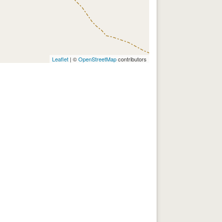
Leaflet
| ©
OpenStreetMap
contributors