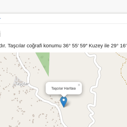
r
i
ır. Taşcılar coğrafi konumu 36° 55′ 59″ Kuzey ile 29° 16′
×
Taşcılar Haritası