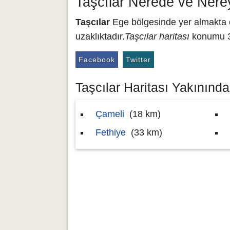
Taşcılar Nerede ve Nere
Taşcılar
Ege bölgesinde yer almakta ol
uzaklıktadır.
Taşcılar haritası
konumu 36
Facebook
Twitter
Taşcılar Haritası Yakınındak
Çameli
(18 km)
Fethiye
(33 km)