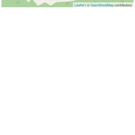
Leaflet
| ©
OpenStreetMap
contributors