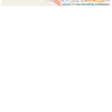
Leaflet
| ©
OpenStreetMap
contributors