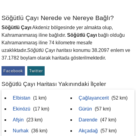
Söğütlü Çayı Nerede ve Nereye Bağlı?
Söğütlü Çayı
Akdeniz bölgesinde yer almakta olup,
Kahramanmaraş iline bağlıdır.
Söğütlü Çayı
bağlı olduğu
Kahramanmaraş iline 74 kilometre mesafe
uzaklıktadır.
Söğütlü Çayı haritası
konumu 38.2097 enlem ve
37.1782 boylam olarak haritada gösterilmektedir.
Facebook
Twitter
Söğütlü Çayı Haritası Yakınındaki İlçeler
Elbistan
(1 km)
Çağlayancerit
(52 km)
Ekinözü
(17 km)
Gürün
(57 km)
Afşin
(23 km)
Darende
(47 km)
Nurhak
(36 km)
Akçadağ
(57 km)