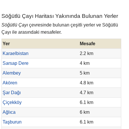
Söğütlü Çayı Haritası Yakınında Bulunan Yerler
Söğütlü Çayı
çevresinde bulunan çeşitli yerler ve Söğütlü
Çayı ile arasındaki mesafeler.
Yer
Mesafe
Karaelbistan
2.2 km
Sarsap Dere
4 km
Alembey
5 km
Akören
4.8 km
Şar Dağı
4.7 km
Çiçekköy
6.1 km
Ağlıca
6 km
Taşburun
6.1 km