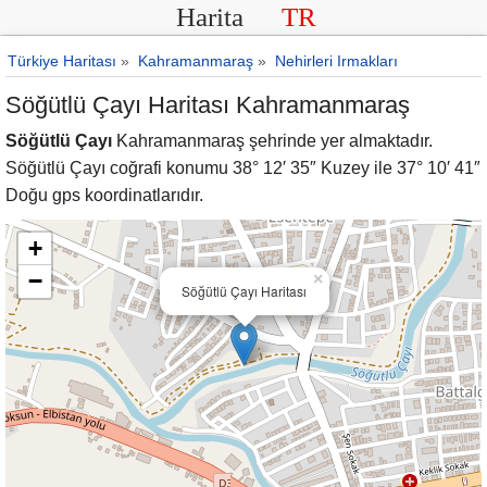
Harita
TR
Türkiye Haritası
»
Kahramanmaraş
»
Nehirleri Irmakları
Söğütlü Çayı Haritası Kahramanmaraş
Söğütlü Çayı
Kahramanmaraş şehrinde yer almaktadır.
Söğütlü Çayı coğrafi konumu 38° 12′ 35″ Kuzey ile 37° 10′ 41″
Doğu gps koordinatlarıdır.
+
−
×
Söğütlü Çayı Haritası