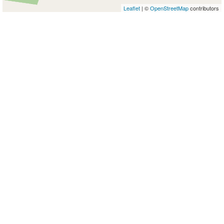
Leaflet
| ©
OpenStreetMap
contributors