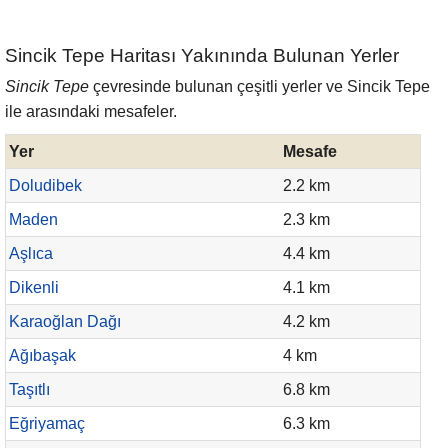
Sincik Tepe Haritası Yakınında Bulunan Yerler
Sincik Tepe
çevresinde bulunan çeşitli yerler ve Sincik Tepe
ile arasındaki mesafeler.
Yer
Mesafe
Doludibek
2.2 km
Maden
2.3 km
Aşlıca
4.4 km
Dikenli
4.1 km
Karaoğlan Dağı
4.2 km
Ağıbaşak
4 km
Taşıtlı
6.8 km
Eğriyamaç
6.3 km