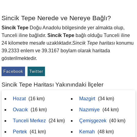
Sincik Tepe Nerede ve Nereye Bağlı?
Sincik Tepe
Doğu Anadolu bölgesinde yer almakta olup,
Tunceli iline bağlıdır.
Sincik Tepe
bağlı olduğu Tunceli iline
24 kilometre mesafe uzaklıktadır.
Sincik Tepe haritası
konumu
39.2333 enlem ve 39.3167 boylam olarak haritada
gösterilmektedir.
Facebook
Twitter
Sincik Tepe Haritası Yakınındaki İlçeler
Hozat
(16 km)
Mazgirt
(34 km)
Ovacık
(16 km)
Nazımiye
(44 km)
Tunceli Merkez
(24 km)
Çemişgezek
(40 km)
Pertek
(41 km)
Kemah
(48 km)