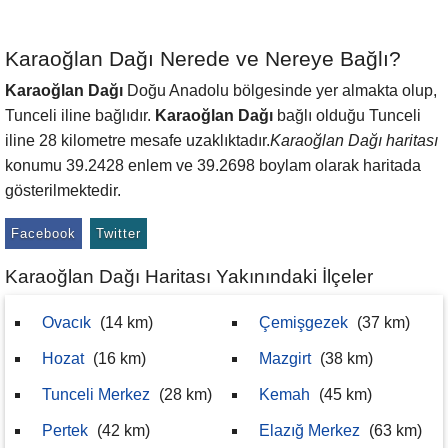
Karaoğlan Dağı Nerede ve Nereye Bağlı?
Karaoğlan Dağı
Doğu Anadolu bölgesinde yer almakta olup,
Tunceli iline bağlıdır.
Karaoğlan Dağı
bağlı olduğu Tunceli
iline 28 kilometre mesafe uzaklıktadır.
Karaoğlan Dağı haritası
konumu 39.2428 enlem ve 39.2698 boylam olarak haritada
gösterilmektedir.
Facebook
Twitter
Karaoğlan Dağı Haritası Yakınındaki İlçeler
Ovacık
(14 km)
Çemişgezek
(37 km)
Hozat
(16 km)
Mazgirt
(38 km)
Tunceli Merkez
(28 km)
Kemah
(45 km)
Pertek
(42 km)
Elazığ Merkez
(63 km)