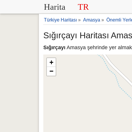
Harita
TR
Türkiye Haritası
»
Amasya
»
Önemli Yerl
Sığırçayı Haritası Ama
Sığırçayı
Amasya şehrinde yer almaktad
+
−