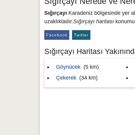
Sığırçayı Nerede ve Ner
Sığırçayı
Karadeniz bölgesinde yer al
uzaklıktadır.
Sığırçayı haritası
konumu 4
Facebook
Twitter
Sığırçayı Haritası Yakınında
Göynücek
(5 km)
Çekerek
(34 km)