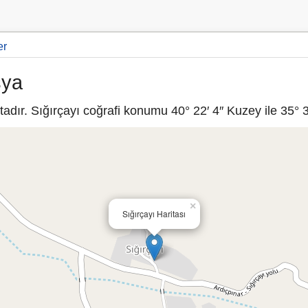
er
sya
ır. Sığırçayı coğrafi konumu 40° 22′ 4″ Kuzey ile 35° 3
×
Sığırçayı Haritası