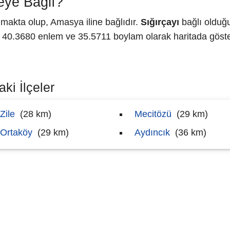
eye Bağlı?
makta olup, Amasya iline bağlıdır.
Sığırçayı
bağlı olduğ
0.3680 enlem ve 35.5711 boylam olarak haritada göster
ki İlçeler
Zile
(28 km)
Mecitözü
(29 km)
Ortaköy
(29 km)
Aydıncık
(36 km)