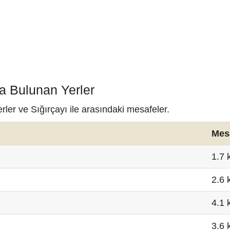
da Bulunan Yerler
rler ve Sığırçayı ile arasındaki mesafeler.
Mes
1.7 
2.6 
4.1 
3.6 