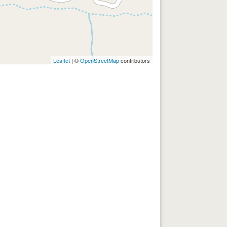
Leaflet
| ©
OpenStreetMap
contributors