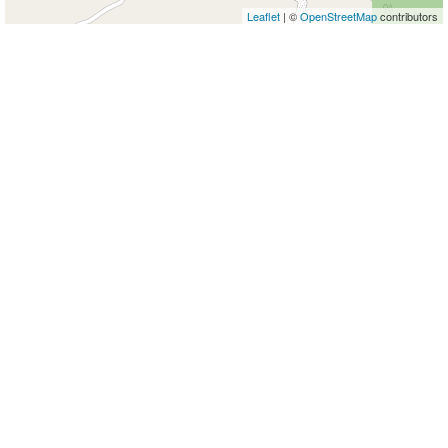
Leaflet
| ©
OpenStreetMap
contributors