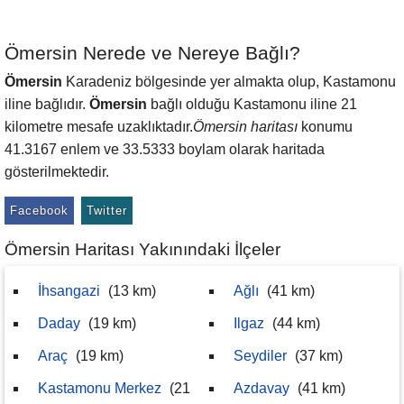
Ömersin Nerede ve Nereye Bağlı?
Ömersin
Karadeniz bölgesinde yer almakta olup, Kastamonu
iline bağlıdır.
Ömersin
bağlı olduğu Kastamonu iline 21
kilometre mesafe uzaklıktadır.
Ömersin haritası
konumu
41.3167 enlem ve 33.5333 boylam olarak haritada
gösterilmektedir.
Facebook
Twitter
Ömersin Haritası Yakınındaki İlçeler
İhsangazi
(13 km)
Ağlı
(41 km)
Daday
(19 km)
Ilgaz
(44 km)
Araç
(19 km)
Seydiler
(37 km)
Kastamonu Merkez
(21
Azdavay
(41 km)