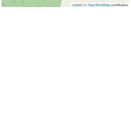
Leaflet
| ©
OpenStreetMap
contributors