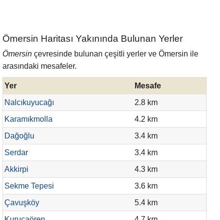
Ömersin Haritası Yakınında Bulunan Yerler
Ömersin
çevresinde bulunan çeşitli yerler ve Ömersin ile
arasındaki mesafeler.
Yer
Mesafe
Nalcıkuyucağı
2.8 km
Karamıkmolla
4.2 km
Dağoğlu
3.4 km
Serdar
3.4 km
Akkirpi
4.3 km
Sekme Tepesi
3.6 km
Çavuşköy
5.4 km
Kurucaören
4.7 km