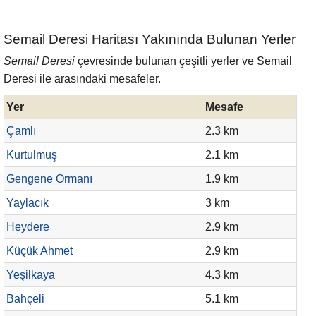
Semail Deresi Haritası Yakınında Bulunan Yerler
Semail Deresi
çevresinde bulunan çeşitli yerler ve Semail
Deresi ile arasındaki mesafeler.
Yer
Mesafe
Çamlı
2.3 km
Kurtulmuş
2.1 km
Gengene Ormanı
1.9 km
Yaylacık
3 km
Heydere
2.9 km
Küçük Ahmet
2.9 km
Yeşilkaya
4.3 km
Bahçeli
5.1 km