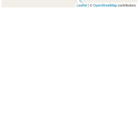
Leaflet
| ©
OpenStreetMap
contributors