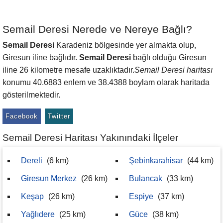
Semail Deresi Nerede ve Nereye Bağlı?
Semail Deresi
Karadeniz bölgesinde yer almakta olup,
Giresun iline bağlıdır.
Semail Deresi
bağlı olduğu Giresun
iline 26 kilometre mesafe uzaklıktadır.
Semail Deresi haritası
konumu 40.6883 enlem ve 38.4388 boylam olarak haritada
gösterilmektedir.
Facebook
Twitter
Semail Deresi Haritası Yakınındaki İlçeler
Dereli
(6 km)
Şebinkarahisar
(44 km)
Giresun Merkez
(26 km)
Bulancak
(33 km)
Keşap
(26 km)
Espiye
(37 km)
Yağlıdere
(25 km)
Güce
(38 km)