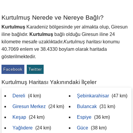
Kurtulmuş Nerede ve Nereye Bağlı?
Kurtulmuş
Karadeniz bölgesinde yer almakta olup, Giresun
iline bağlıdır.
Kurtulmuş
bağlı olduğu Giresun iline 24
kilometre mesafe uzaklıktadır.
Kurtulmuş haritası
konumu
40.7069 enlem ve 38.4330 boylam olarak haritada
gösterilmektedir.
Facebook
Twitter
Kurtulmuş Haritası Yakınındaki İlçeler
Dereli
(4 km)
Şebinkarahisar
(47 km)
Giresun Merkez
(24 km)
Bulancak
(31 km)
Keşap
(24 km)
Espiye
(36 km)
Yağlıdere
(24 km)
Güce
(38 km)