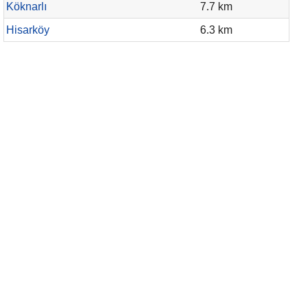
Köknarlı
7.7 km
Hisarköy
6.3 km