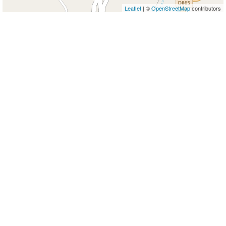
Leaflet
| ©
OpenStreetMap
contributors