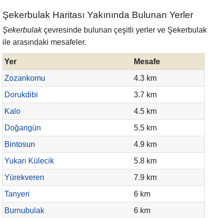
Şekerbulak Haritası Yakınında Bulunan Yerler
Şekerbulak
çevresinde bulunan çeşitli yerler ve Şekerbulak
ile arasındaki mesafeler.
Yer
Mesafe
Zozankomu
4.3 km
Dorukdibi
3.7 km
Kalo
4.5 km
Doğangün
5.5 km
Bintosun
4.9 km
Yukarı Külecik
5.8 km
Yürekveren
7.9 km
Tanyeri
6 km
Burnubulak
6 km