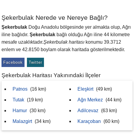
Şekerbulak Nerede ve Nereye Bağlı?
Şekerbulak
Doğu Anadolu bölgesinde yer almakta olup, Ağrı
iline bağlıdır.
Şekerbulak
bağlı olduğu Ağrı iline 44 kilometre
mesafe uzaklıktadır.
Şekerbulak haritası
konumu 39.3712
enlem ve 42.8150 boylam olarak haritada gösterilmektedir.
Facebook
Twitter
Şekerbulak Haritası Yakınındaki İlçeler
Patnos
(16 km)
Eleşkirt
(49 km)
Tutak
(19 km)
Ağrı Merkez
(44 km)
Hamur
(30 km)
Adilcevaz
(63 km)
Malazgirt
(34 km)
Karaçoban
(60 km)