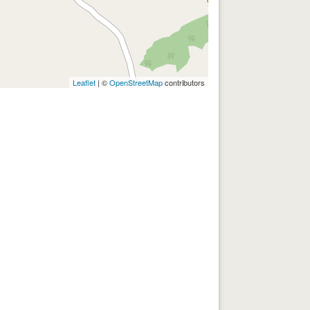
Leaflet
| ©
OpenStreetMap
contributors