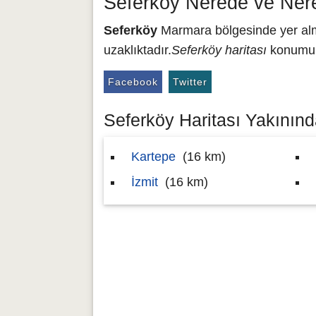
Seferköy Nerede ve Ner
Seferköy
Marmara bölgesinde yer alma
uzaklıktadır.
Seferköy haritası
konumu 4
Facebook
Twitter
Seferköy Haritası Yakınında
Kartepe
(16 km)
İzmit
(16 km)