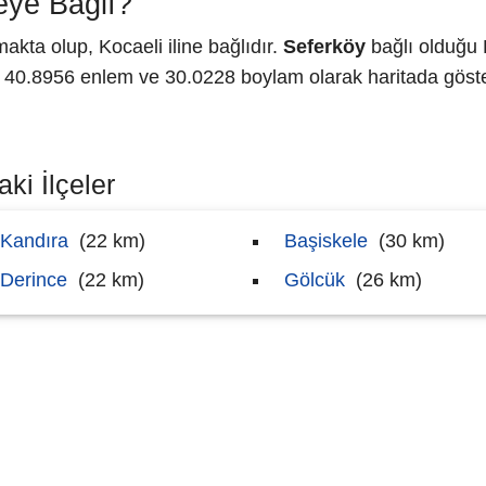
eye Bağlı?
kta olup, Kocaeli iline bağlıdır.
Seferköy
bağlı olduğu 
0.8956 enlem ve 30.0228 boylam olarak haritada göster
ki İlçeler
Kandıra
(22 km)
Başiskele
(30 km)
Derince
(22 km)
Gölcük
(26 km)