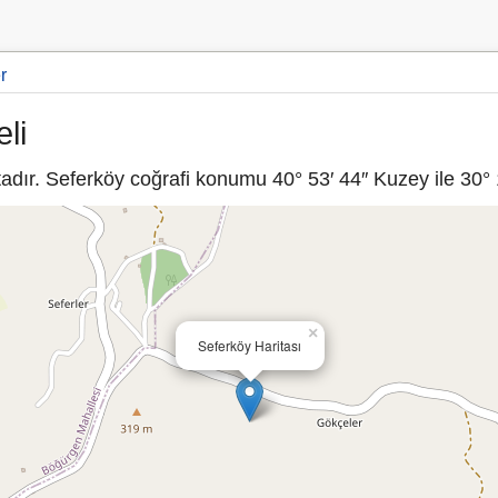
r
li
dır. Seferköy coğrafi konumu 40° 53′ 44″ Kuzey ile 30° 1
×
Seferköy Haritası