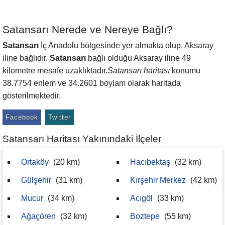
Satansarı Nerede ve Nereye Bağlı?
Satansarı
İç Anadolu bölgesinde yer almakta olup, Aksaray
iline bağlıdır.
Satansarı
bağlı olduğu Aksaray iline 49
kilometre mesafe uzaklıktadır.
Satansarı haritası
konumu
38.7754 enlem ve 34.2601 boylam olarak haritada
gösterilmektedir.
Facebook
Twitter
Satansarı Haritası Yakınındaki İlçeler
Ortaköy
(20 km)
Hacıbektaş
(32 km)
Gülşehir
(31 km)
Kırşehir Merkez
(42 km)
Mucur
(34 km)
Acıgöl
(33 km)
Ağaçören
(32 km)
Boztepe
(55 km)