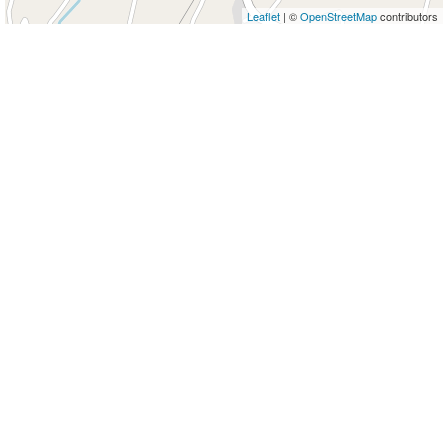
Leaflet
| ©
OpenStreetMap
contributors