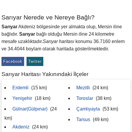
Sarıyar Nerede ve Nereye Bağlı?
Sarıyar
Akdeniz bölgesinde yer almakta olup, Mersin iline
bağlıdır.
Sarıyar
bağlı olduğu Mersin iline 24 kilometre
mesafe uzaklıktadır.
Sarıyar haritası
konumu 36.7160 enlem
ve 34.4044 boylam olarak haritada gösterilmektedir.
Facebook
Twitter
Sarıyar Haritası Yakınındaki İlçeler
Erdemli
(15 km)
Mezitli
(24 km)
Yenişehir
(18 km)
Toroslar
(38 km)
Gülnar(Gülpınar)
(24
Çamlıyayla
(53 km)
km)
Tarsus
(49 km)
Akdeniz
(24 km)