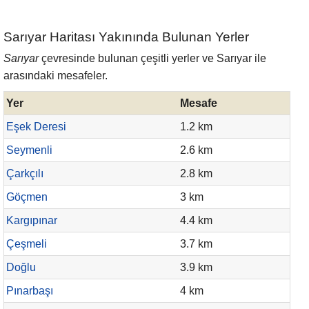
Sarıyar Haritası Yakınında Bulunan Yerler
Sarıyar
çevresinde bulunan çeşitli yerler ve Sarıyar ile
arasındaki mesafeler.
Yer
Mesafe
Eşek Deresi
1.2 km
Seymenli
2.6 km
Çarkçılı
2.8 km
Göçmen
3 km
Kargıpınar
4.4 km
Çeşmeli
3.7 km
Doğlu
3.9 km
Pınarbaşı
4 km