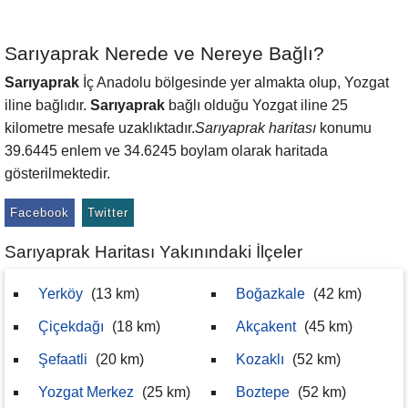
Sarıyaprak Nerede ve Nereye Bağlı?
Sarıyaprak
İç Anadolu bölgesinde yer almakta olup, Yozgat
iline bağlıdır.
Sarıyaprak
bağlı olduğu Yozgat iline 25
kilometre mesafe uzaklıktadır.
Sarıyaprak haritası
konumu
39.6445 enlem ve 34.6245 boylam olarak haritada
gösterilmektedir.
Facebook
Twitter
Sarıyaprak Haritası Yakınındaki İlçeler
Yerköy
(13 km)
Boğazkale
(42 km)
Çiçekdağı
(18 km)
Akçakent
(45 km)
Şefaatli
(20 km)
Kozaklı
(52 km)
Yozgat Merkez
(25 km)
Boztepe
(52 km)