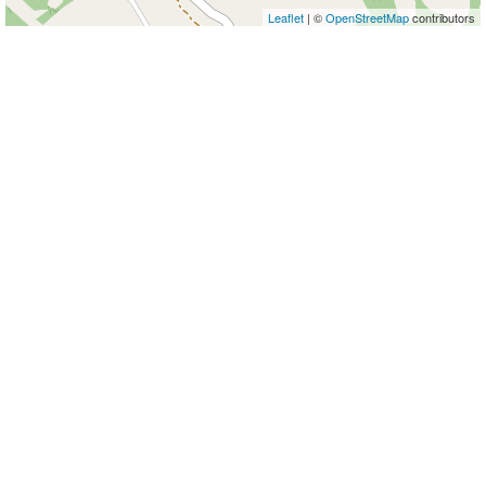
Leaflet
| ©
OpenStreetMap
contributors