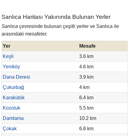
Sanlıca Haritası Yakınında Bulunan Yerler
Sanlıca
çevresinde bulunan çeşitli yerler ve Sanlıca ile
arasındaki mesafeler.
Yer
Mesafe
Keşli
3.6 km
Yeniköy
4.6 km
Dana Deresi
3.9 km
Çukurbağ
4 km
Karakütük
6.4 km
Kozoluk
5.5 km
Damlama
10.2 km
Çokak
6.8 km