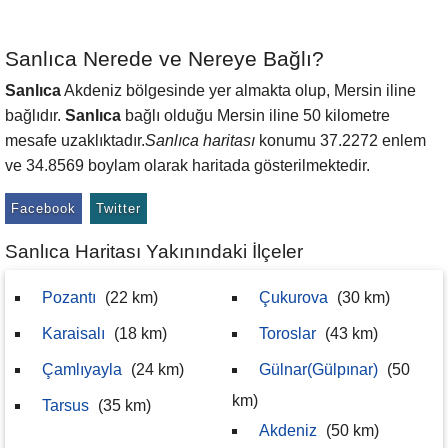
Sanlıca Nerede ve Nereye Bağlı?
Sanlıca
Akdeniz bölgesinde yer almakta olup, Mersin iline
bağlıdır.
Sanlıca
bağlı olduğu Mersin iline 50 kilometre
mesafe uzaklıktadır.
Sanlıca haritası
konumu 37.2272 enlem
ve 34.8569 boylam olarak haritada gösterilmektedir.
Facebook
Twitter
Sanlıca Haritası Yakınındaki İlçeler
Pozantı
(22 km)
Çukurova
(30 km)
Karaisalı
(18 km)
Toroslar
(43 km)
Çamlıyayla
(24 km)
Gülnar(Gülpınar)
(50
km)
Tarsus
(35 km)
Akdeniz
(50 km)