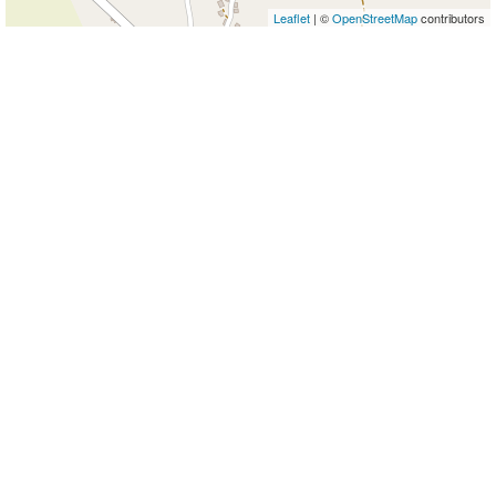
Leaflet
| ©
OpenStreetMap
contributors