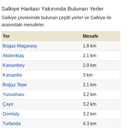
Salkiye Haritası Yakınında Bulunan Yerler
Salkiye
çevresinde bulunan çeşitli yerler ve Salkiye ile
arasındaki mesafeler.
Yer
Mesafe
Bogaz-Magarasy
1.8 km
Akdenktaş
2.1 km
Karsanbey
2.9 km
Karsanbo
3 km
Boğaz Tepe
2.1 km
Yunushanı
3.2 km
Çayır
3.2 km
Domlaly
3.2 km
Turfanda
4.3 km