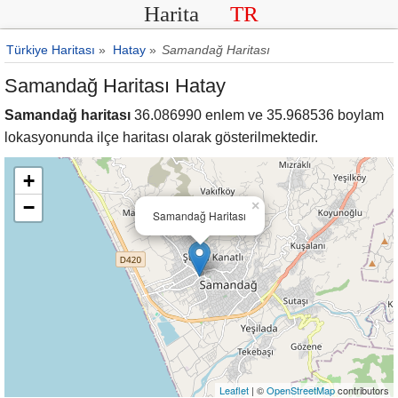
Harita
TR
Türkiye Haritası
»
Hatay
»
Samandağ Haritası
Samandağ Haritası Hatay
Samandağ haritası
36.086990 enlem ve 35.968536 boylam
lokasyonunda ilçe haritası olarak gösterilmektedir.
+
−
×
Samandağ Haritası
Leaflet
| ©
OpenStreetMap
contributors