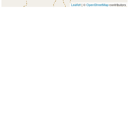
Leaflet
| ©
OpenStreetMap
contributors