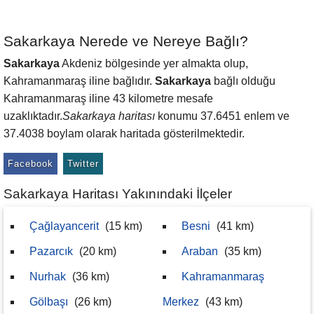
Sakarkaya Nerede ve Nereye Bağlı?
Sakarkaya
Akdeniz bölgesinde yer almakta olup,
Kahramanmaraş iline bağlıdır.
Sakarkaya
bağlı olduğu
Kahramanmaraş iline 43 kilometre mesafe
uzaklıktadır.
Sakarkaya haritası
konumu 37.6451 enlem ve
37.4038 boylam olarak haritada gösterilmektedir.
Facebook
Twitter
Sakarkaya Haritası Yakınındaki İlçeler
Çağlayancerit
(15 km)
Besni
(41 km)
Pazarcık
(20 km)
Araban
(35 km)
Nurhak
(36 km)
Kahramanmaraş
Gölbaşı
(26 km)
Merkez
(43 km)