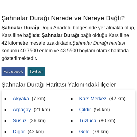
Şahnalar Durağı Nerede ve Nereye Bağlı?
Şahnalar Durağı
Doğu Anadolu bölgesinde yer almakta olup,
Kars iline bağlıdır.
Şahnalar Durağı
bağlı olduğu Kars iline
42 kilometre mesafe uzaklıktadır.
Şahnalar Durağı haritası
konumu 40.7500 enlem ve 43.5500 boylam olarak haritada
gösterilmektedir.
Facebook
Twitter
Şahnalar Durağı Haritası Yakınındaki İlçeler
Akyaka
(7 km)
Kars Merkez
(42 km)
Arpaçay
(21 km)
Çıldır
(54 km)
Susuz
(36 km)
Tuzluca
(80 km)
Digor
(43 km)
Göle
(79 km)