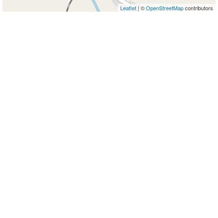
Leaflet
| ©
OpenStreetMap
contributors