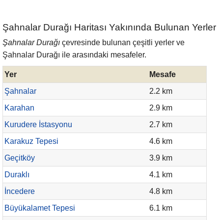
Şahnalar Durağı Haritası Yakınında Bulunan Yerler
Şahnalar Durağı
çevresinde bulunan çeşitli yerler ve
Şahnalar Durağı ile arasındaki mesafeler.
Yer
Mesafe
Şahnalar
2.2 km
Karahan
2.9 km
Kurudere İstasyonu
2.7 km
Karakuz Tepesi
4.6 km
Geçitköy
3.9 km
Duraklı
4.1 km
İncedere
4.8 km
Büyükalamet Tepesi
6.1 km