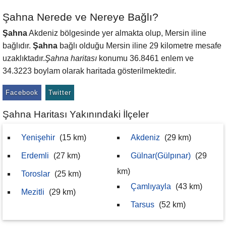
Şahna Nerede ve Nereye Bağlı?
Şahna
Akdeniz bölgesinde yer almakta olup, Mersin iline
bağlıdır.
Şahna
bağlı olduğu Mersin iline 29 kilometre mesafe
uzaklıktadır.
Şahna haritası
konumu 36.8461 enlem ve
34.3223 boylam olarak haritada gösterilmektedir.
Facebook
Twitter
Şahna Haritası Yakınındaki İlçeler
Yenişehir
(15 km)
Akdeniz
(29 km)
Erdemli
(27 km)
Gülnar(Gülpınar)
(29
km)
Toroslar
(25 km)
Çamlıyayla
(43 km)
Mezitli
(29 km)
Tarsus
(52 km)