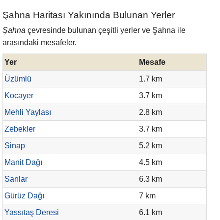
Şahna Haritası Yakınında Bulunan Yerler
Şahna
çevresinde bulunan çeşitli yerler ve Şahna ile
arasındaki mesafeler.
Yer
Mesafe
Üzümlü
1.7 km
Kocayer
3.7 km
Mehli Yaylası
2.8 km
Zebekler
3.7 km
Sinap
5.2 km
Manit Dağı
4.5 km
Sarılar
6.3 km
Gürüz Dağı
7 km
Yassıtaş Deresi
6.1 km