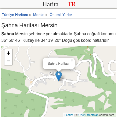
Harita
TR
Türkiye Haritası
»
Mersin
»
Önemli Yerler
Şahna Haritası Mersin
Şahna
Mersin şehrinde yer almaktadır. Şahna coğrafi konumu
36° 50′ 46″ Kuzey ile 34° 19′ 20″ Doğu gps koordinatlarıdır.
+
−
×
Şahna Haritası
Leaflet
| ©
OpenStreetMap
contributors