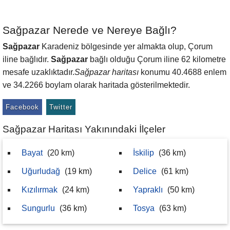
Sağpazar Nerede ve Nereye Bağlı?
Sağpazar
Karadeniz bölgesinde yer almakta olup, Çorum
iline bağlıdır.
Sağpazar
bağlı olduğu Çorum iline 62 kilometre
mesafe uzaklıktadır.
Sağpazar haritası
konumu 40.4688 enlem
ve 34.2266 boylam olarak haritada gösterilmektedir.
Facebook
Twitter
Sağpazar Haritası Yakınındaki İlçeler
Bayat
(20 km)
İskilip
(36 km)
Uğurludağ
(19 km)
Delice
(61 km)
Kızılırmak
(24 km)
Yapraklı
(50 km)
Sungurlu
(36 km)
Tosya
(63 km)