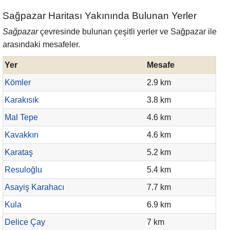
Sağpazar Haritası Yakınında Bulunan Yerler
Sağpazar
çevresinde bulunan çeşitli yerler ve Sağpazar ile
arasındaki mesafeler.
Yer
Mesafe
Kömler
2.9 km
Karakısık
3.8 km
Mal Tepe
4.6 km
Kavakkırı
4.6 km
Karataş
5.2 km
Resuloğlu
5.4 km
Asayiş Karahacı
7.7 km
Kula
6.9 km
Delice Çay
7 km