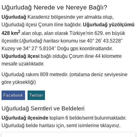
Uğurludağ Nerede ve Nereye Bağlı?
Uğurludağ
Karadeniz bölgesinde yer almakta olup,
Uğurludağ ilçesi Çorum iline bağlıdır.
Uğurludağ yüzölçümü
2
428 km
alan olup, alan olarak Türkiye'nin 629. en büyük
ilçesidir.
Uğurludağ haritası
konumu ise 40° 26' 43.5228''
Kuzey ve 34° 27' 5.8104'' Doğu gps koordinatlarıdır.
Uğurludağ ilçesi
bağlı olduğu Çorum iline 44 kilometre
mesafe uzaklıktadır.
Uğurludağ rakımı 809 metredir. (ortalama deniz seviyesine
göre yüksekliği)
Facebook
Twitter
Uğurludağ Semtleri ve Beldeleri
Uğurludağ ilçesinde
toplam 6 belde/semt bulunmaktadır.
Uğurludağ belde haritası için, semt isimlerine tıklayınız.