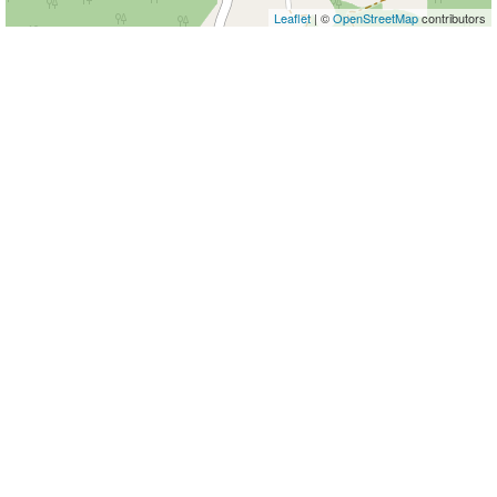
Leaflet
| ©
OpenStreetMap
contributors