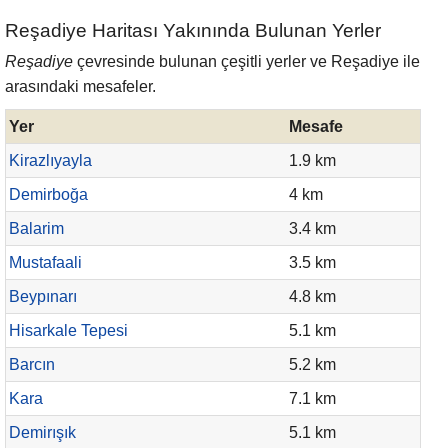
Reşadiye Haritası Yakınında Bulunan Yerler
Reşadiye
çevresinde bulunan çeşitli yerler ve Reşadiye ile
arasındaki mesafeler.
Yer
Mesafe
Kirazlıyayla
1.9 km
Demirboğa
4 km
Balarim
3.4 km
Mustafaali
3.5 km
Beypınarı
4.8 km
Hisarkale Tepesi
5.1 km
Barcın
5.2 km
Kara
7.1 km
Demirışık
5.1 km