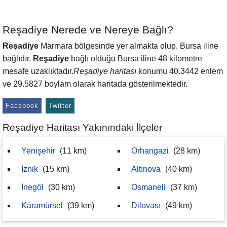
Reşadiye Nerede ve Nereye Bağlı?
Reşadiye
Marmara bölgesinde yer almakta olup, Bursa iline
bağlıdır.
Reşadiye
bağlı olduğu Bursa iline 48 kilometre
mesafe uzaklıktadır.
Reşadiye haritası
konumu 40.3442 enlem
ve 29.5827 boylam olarak haritada gösterilmektedir.
Facebook
Twitter
Reşadiye Haritası Yakınındaki İlçeler
Yenişehir
(11 km)
Orhangazi
(28 km)
İznik
(15 km)
Altınova
(40 km)
İnegöl
(30 km)
Osmaneli
(37 km)
Karamürsel
(39 km)
Dilovası
(49 km)