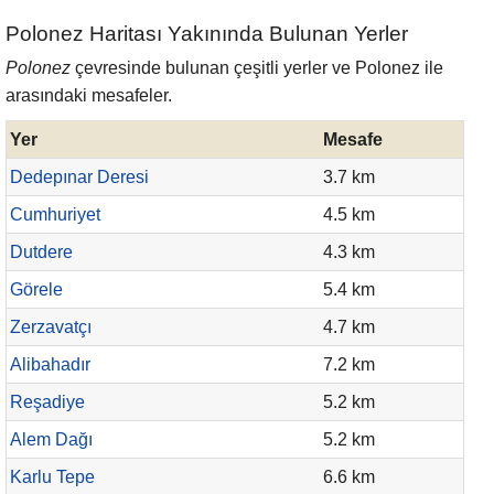
Polonez Haritası Yakınında Bulunan Yerler
Polonez
çevresinde bulunan çeşitli yerler ve Polonez ile
arasındaki mesafeler.
Yer
Mesafe
Dedepınar Deresi
3.7 km
Cumhuriyet
4.5 km
Dutdere
4.3 km
Görele
5.4 km
Zerzavatçı
4.7 km
Alibahadır
7.2 km
Reşadiye
5.2 km
Alem Dağı
5.2 km
Karlu Tepe
6.6 km