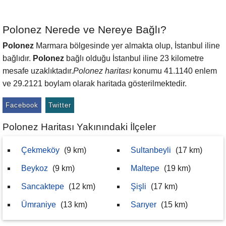
Polonez Nerede ve Nereye Bağlı?
Polonez
Marmara bölgesinde yer almakta olup, İstanbul iline
bağlıdır.
Polonez
bağlı olduğu İstanbul iline 23 kilometre
mesafe uzaklıktadır.
Polonez haritası
konumu 41.1140 enlem
ve 29.2121 boylam olarak haritada gösterilmektedir.
Facebook
Twitter
Polonez Haritası Yakınındaki İlçeler
Çekmeköy
(9 km)
Sultanbeyli
(17 km)
Beykoz
(9 km)
Maltepe
(19 km)
Sancaktepe
(12 km)
Şişli
(17 km)
Ümraniye
(13 km)
Sarıyer
(15 km)