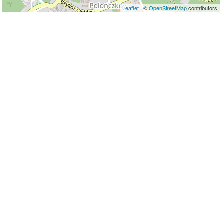
Leaflet
| ©
OpenStreetMap
contributors