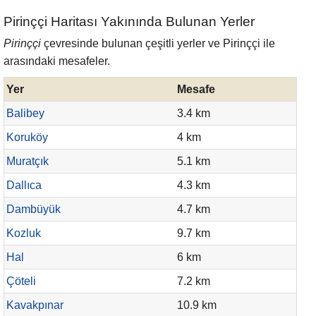
Pirinççi Haritası Yakınında Bulunan Yerler
Pirinççi
çevresinde bulunan çeşitli yerler ve Pirinççi ile
arasındaki mesafeler.
Yer
Mesafe
Balibey
3.4 km
Koruköy
4 km
Muratçık
5.1 km
Dallıca
4.3 km
Dambüyük
4.7 km
Kozluk
9.7 km
Hal
6 km
Çöteli
7.2 km
Kavakpınar
10.9 km