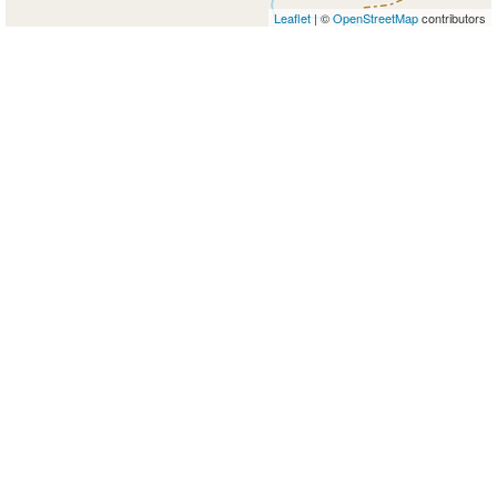
Leaflet
| ©
OpenStreetMap
contributors