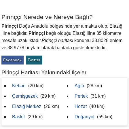
Pirinççi Nerede ve Nereye Bağlı?
Pirinççi
Doğu Anadolu bölgesinde yer almakta olup, Elazığ
iline bağlıdır.
Pirinççi
bağlı olduğu Elazığ iline 35 kilometre
mesafe uzaklıktadır.
Pirinççi haritası
konumu 38.8028 enlem
ve 38.9778 boylam olarak haritada gösterilmektedir.
Facebook
Twitter
Pirinççi Haritası Yakınındaki İlçeler
Keban
(20 km)
Ağın
(28 km)
Çemişgezek
(29 km)
Pertek
(31 km)
Elazığ Merkez
(26 km)
Hozat
(40 km)
Baskil
(29 km)
Doğanyol
(55 km)