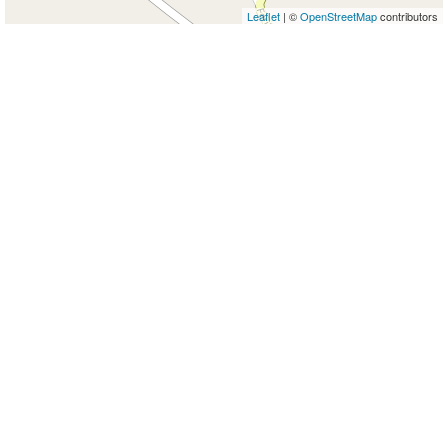
Leaflet
| ©
OpenStreetMap
contributors