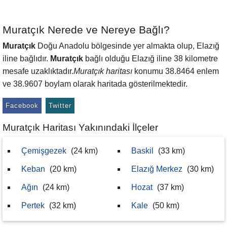
Muratçık Nerede ve Nereye Bağlı?
Muratçık
Doğu Anadolu bölgesinde yer almakta olup, Elazığ
iline bağlıdır.
Muratçık
bağlı olduğu Elazığ iline 38 kilometre
mesafe uzaklıktadır.
Muratçık haritası
konumu 38.8464 enlem
ve 38.9607 boylam olarak haritada gösterilmektedir.
Facebook
Twitter
Muratçık Haritası Yakınındaki İlçeler
Çemişgezek
(24 km)
Baskil
(33 km)
Keban
(20 km)
Elazığ Merkez
(30 km)
Ağın
(24 km)
Hozat
(37 km)
Pertek
(32 km)
Kale
(50 km)