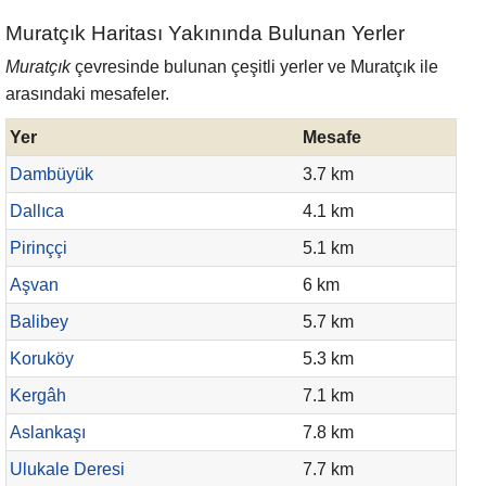
Muratçık Haritası Yakınında Bulunan Yerler
Muratçık
çevresinde bulunan çeşitli yerler ve Muratçık ile
arasındaki mesafeler.
Yer
Mesafe
Dambüyük
3.7 km
Dallıca
4.1 km
Pirinççi
5.1 km
Aşvan
6 km
Balibey
5.7 km
Koruköy
5.3 km
Kergâh
7.1 km
Aslankaşı
7.8 km
Ulukale Deresi
7.7 km