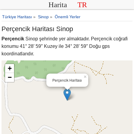
Harita
TR
Türkiye Haritası
»
Sinop
»
Önemli Yerler
Perçencik Haritası Sinop
Perçencik
Sinop şehrinde yer almaktadır. Perçencik coğrafi
konumu 41° 28′ 59″ Kuzey ile 34° 28′ 59″ Doğu gps
koordinatlarıdır.
+
−
×
Perçencik Haritası