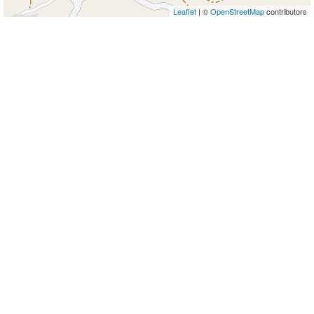
Leaflet
| ©
OpenStreetMap
contributors