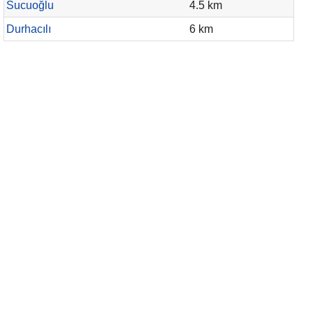
Sucuoğlu
4.5 km
Durhacılı
6 km