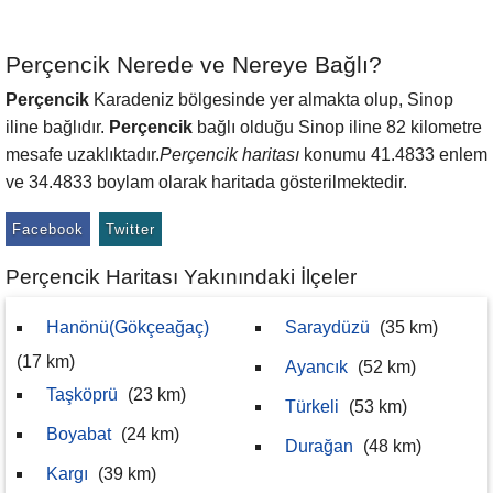
Perçencik Nerede ve Nereye Bağlı?
Perçencik
Karadeniz bölgesinde yer almakta olup, Sinop
iline bağlıdır.
Perçencik
bağlı olduğu Sinop iline 82 kilometre
mesafe uzaklıktadır.
Perçencik haritası
konumu 41.4833 enlem
ve 34.4833 boylam olarak haritada gösterilmektedir.
Facebook
Twitter
Perçencik Haritası Yakınındaki İlçeler
Hanönü(Gökçeağaç)
Saraydüzü
(35 km)
(17 km)
Ayancık
(52 km)
Taşköprü
(23 km)
Türkeli
(53 km)
Boyabat
(24 km)
Durağan
(48 km)
Kargı
(39 km)