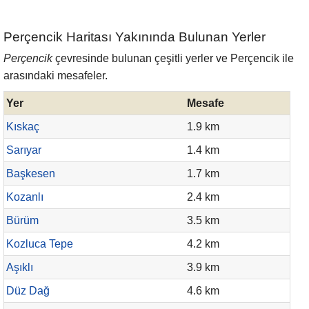
Perçencik Haritası Yakınında Bulunan Yerler
Perçencik
çevresinde bulunan çeşitli yerler ve Perçencik ile
arasındaki mesafeler.
Yer
Mesafe
Kıskaç
1.9 km
Sarıyar
1.4 km
Başkesen
1.7 km
Kozanlı
2.4 km
Bürüm
3.5 km
Kozluca Tepe
4.2 km
Aşıklı
3.9 km
Düz Dağ
4.6 km