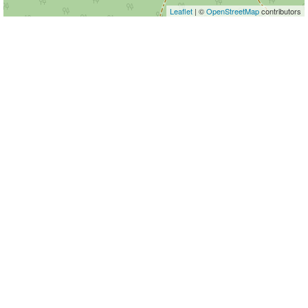
Leaflet
| ©
OpenStreetMap
contributors