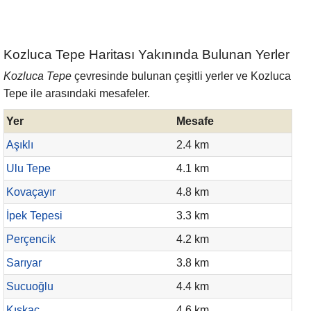
Kozluca Tepe Haritası Yakınında Bulunan Yerler
Kozluca Tepe
çevresinde bulunan çeşitli yerler ve Kozluca
Tepe ile arasındaki mesafeler.
Yer
Mesafe
Aşıklı
2.4 km
Ulu Tepe
4.1 km
Kovaçayır
4.8 km
İpek Tepesi
3.3 km
Perçencik
4.2 km
Sarıyar
3.8 km
Sucuoğlu
4.4 km
Kıskaç
4.6 km