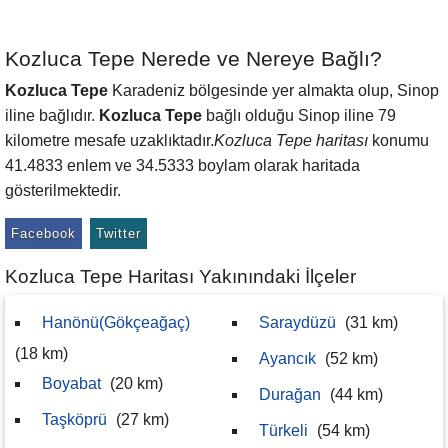
Kozluca Tepe Nerede ve Nereye Bağlı?
Kozluca Tepe
Karadeniz bölgesinde yer almakta olup, Sinop
iline bağlıdır.
Kozluca Tepe
bağlı olduğu Sinop iline 79
kilometre mesafe uzaklıktadır.
Kozluca Tepe haritası
konumu
41.4833 enlem ve 34.5333 boylam olarak haritada
gösterilmektedir.
Facebook
Twitter
Kozluca Tepe Haritası Yakınındaki İlçeler
Hanönü(Gökçeağaç)
Saraydüzü
(31 km)
(18 km)
Ayancık
(52 km)
Boyabat
(20 km)
Durağan
(44 km)
Taşköprü
(27 km)
Türkeli
(54 km)