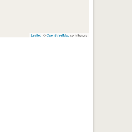
Leaflet
| ©
OpenStreetMap
contributors