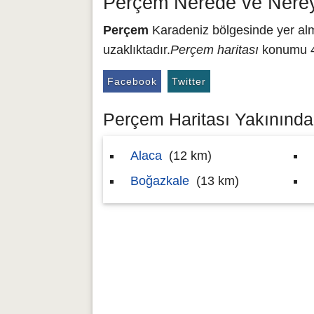
Perçem Nerede ve Nerey
Perçem
Karadeniz bölgesinde yer alm
uzaklıktadır.
Perçem haritası
konumu 40
Facebook
Twitter
Perçem Haritası Yakınındak
Alaca
(12 km)
Boğazkale
(13 km)