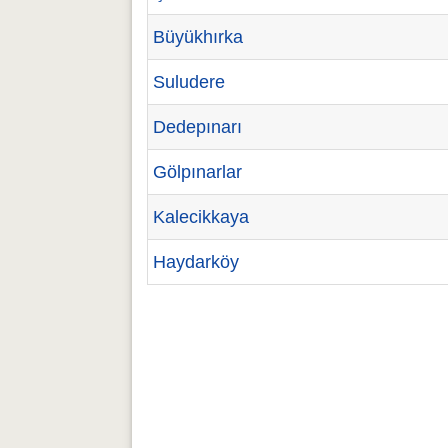
Büyükhırka
Suludere
Dedepınarı
Gölpınarlar
Kalecikkaya
Haydarköy