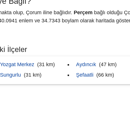
e Bağlı?
akta olup, Çorum iline bağlıdır.
Perçem
bağlı olduğu Ço
.0941 enlem ve 34.7343 boylam olarak haritada gösteri
i İlçeler
Yozgat Merkez
(31 km)
Aydıncık
(47 km)
Sungurlu
(31 km)
Şefaatli
(66 km)