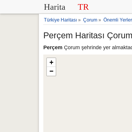
Harita
TR
Türkiye Haritası
»
Çorum
»
Önemli Yerler
Perçem Haritası Çoru
Perçem
Çorum şehrinde yer almaktadır
+
−