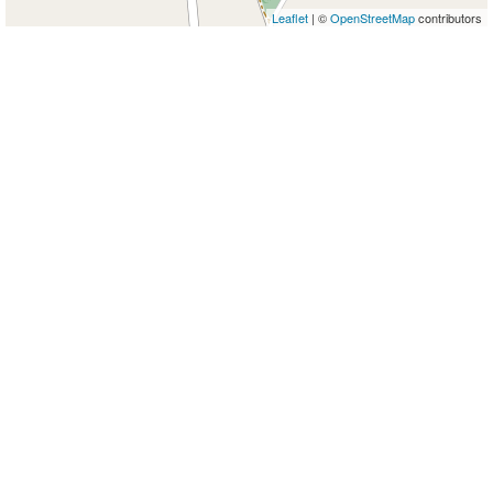
Leaflet
| ©
OpenStreetMap
contributors