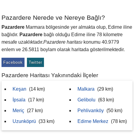
Pazardere Nerede ve Nereye Bağlı?
Pazardere
Marmara bölgesinde yer almakta olup, Edirne iline
bağlıdır.
Pazardere
bağlı olduğu Edirne iline 78 kilometre
mesafe uzaklıktadır.
Pazardere haritası
konumu 40.9779
enlem ve 26.5811 boylam olarak haritada gösterilmektedir.
Facebook
Twitter
Pazardere Haritası Yakınındaki İlçeler
Keşan
(14 km)
Malkara
(29 km)
İpsala
(17 km)
Gelibolu
(63 km)
Meriç
(27 km)
Pehlivanköy
(50 km)
Uzunköprü
(33 km)
Edirne Merkez
(78 km)