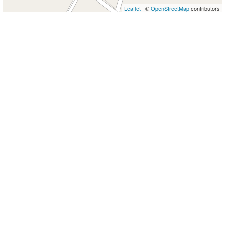
Leaflet
| ©
OpenStreetMap
contributors