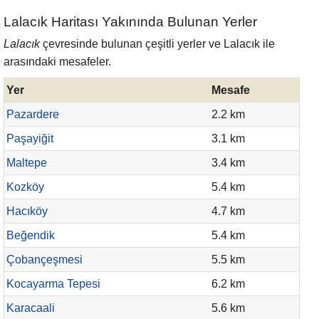
Lalacık Haritası Yakınında Bulunan Yerler
Lalacık
çevresinde bulunan çeşitli yerler ve Lalacık ile
arasındaki mesafeler.
Yer
Mesafe
Pazardere
2.2 km
Paşayiğit
3.1 km
Maltepe
3.4 km
Kozköy
5.4 km
Hacıköy
4.7 km
Beğendik
5.4 km
Çobançeşmesi
5.5 km
Kocayarma Tepesi
6.2 km
Karacaali
5.6 km