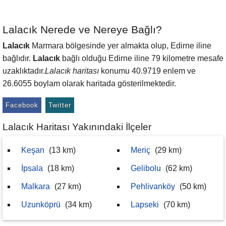
Lalacık Nerede ve Nereye Bağlı?
Lalacık
Marmara bölgesinde yer almakta olup, Edirne iline
bağlıdır.
Lalacık
bağlı olduğu Edirne iline 79 kilometre mesafe
uzaklıktadır.
Lalacık haritası
konumu 40.9719 enlem ve
26.6055 boylam olarak haritada gösterilmektedir.
Facebook
Twitter
Lalacık Haritası Yakınındaki İlçeler
Keşan
(13 km)
Meriç
(29 km)
İpsala
(18 km)
Gelibolu
(62 km)
Malkara
(27 km)
Pehlivanköy
(50 km)
Uzunköprü
(34 km)
Lapseki
(70 km)