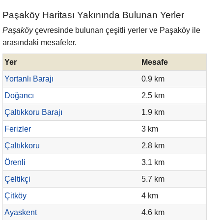
Paşaköy Haritası Yakınında Bulunan Yerler
Paşaköy
çevresinde bulunan çeşitli yerler ve Paşaköy ile
arasındaki mesafeler.
Yer
Mesafe
Yortanlı Barajı
0.9 km
Doğancı
2.5 km
Çaltıkkoru Barajı
1.9 km
Ferizler
3 km
Çaltıkkoru
2.8 km
Örenli
3.1 km
Çeltikçi
5.7 km
Çitköy
4 km
Ayaskent
4.6 km