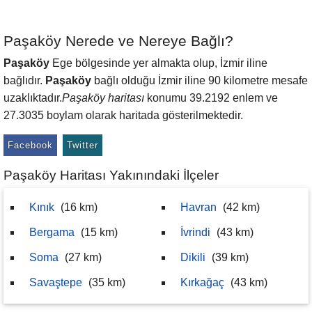
Paşaköy Nerede ve Nereye Bağlı?
Paşaköy
Ege bölgesinde yer almakta olup, İzmir iline
bağlıdır.
Paşaköy
bağlı olduğu İzmir iline 90 kilometre mesafe
uzaklıktadır.
Paşaköy haritası
konumu 39.2192 enlem ve
27.3035 boylam olarak haritada gösterilmektedir.
Facebook
Twitter
Paşaköy Haritası Yakınındaki İlçeler
Kınık
(16 km)
Havran
(42 km)
Bergama
(15 km)
İvrindi
(43 km)
Soma
(27 km)
Dikili
(39 km)
Savaştepe
(35 km)
Kırkağaç
(43 km)