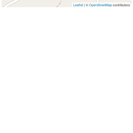
Leaflet
| ©
OpenStreetMap
contributors