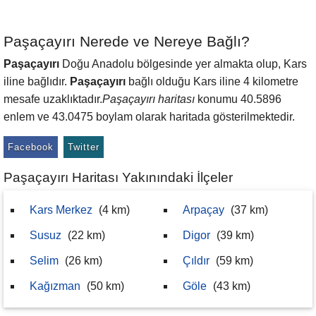
Paşaçayırı Nerede ve Nereye Bağlı?
Paşaçayırı
Doğu Anadolu bölgesinde yer almakta olup, Kars
iline bağlıdır.
Paşaçayırı
bağlı olduğu Kars iline 4 kilometre
mesafe uzaklıktadır.
Paşaçayırı haritası
konumu 40.5896
enlem ve 43.0475 boylam olarak haritada gösterilmektedir.
Facebook
Twitter
Paşaçayırı Haritası Yakınındaki İlçeler
Kars Merkez
(4 km)
Arpaçay
(37 km)
Susuz
(22 km)
Digor
(39 km)
Selim
(26 km)
Çıldır
(59 km)
Kağızman
(50 km)
Göle
(43 km)