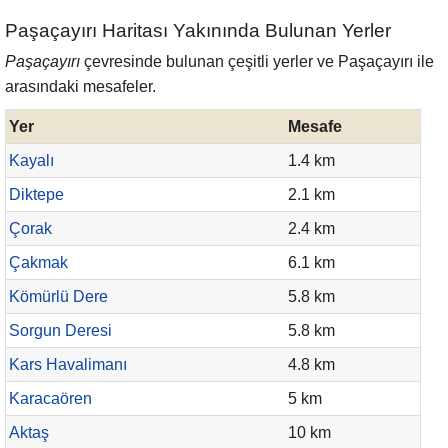
Paşaçayırı Haritası Yakınında Bulunan Yerler
Paşaçayırı
çevresinde bulunan çeşitli yerler ve Paşaçayırı ile
arasındaki mesafeler.
Yer
Mesafe
Kayalı
1.4 km
Diktepe
2.1 km
Çorak
2.4 km
Çakmak
6.1 km
Kömürlü Dere
5.8 km
Sorgun Deresi
5.8 km
Kars Havalimanı
4.8 km
Karacaören
5 km
Aktaş
10 km