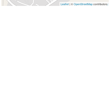
Leaflet
| ©
OpenStreetMap
contributors