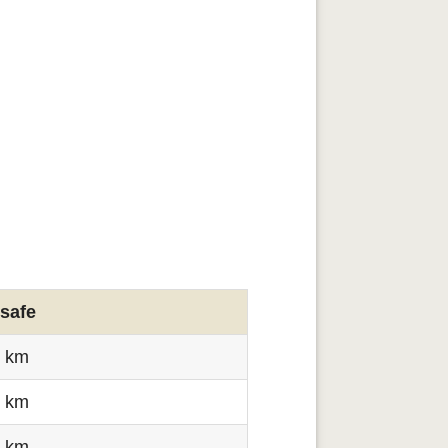
safe
3 km
1 km
1 km