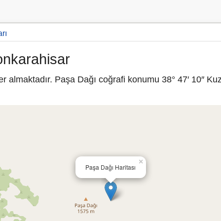
rı
onkarahisar
r almaktadır. Paşa Dağı coğrafi konumu 38° 47′ 10″ Kuz
×
Paşa Dağı Haritası