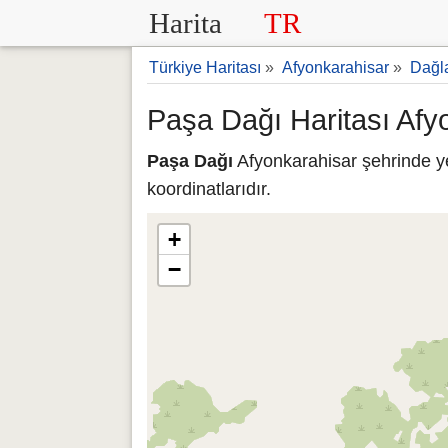
Harita
TR
Türkiye Haritası
»
Afyonkarahisar
»
Dağla
Paşa Dağı Haritası Afy
Paşa Dağı
Afyonkarahisar şehrinde ye
koordinatlarıdır.
+
−