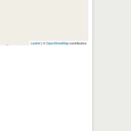
Leaflet
| ©
OpenStreetMap
contributors