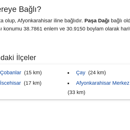
reye Bağlı?
 olup, Afyonkarahisar iline bağlıdır.
Paşa Dağı
bağlı ol
ı
konumu 38.7861 enlem ve 30.9150 boylam olarak harita
daki İlçeler
Çobanlar
(15 km)
Çay
(24 km)
İscehisar
(17 km)
Afyonkarahisar Merkez
(33 km)