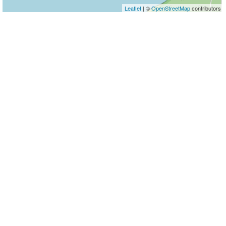
Leaflet
| ©
OpenStreetMap
contributors