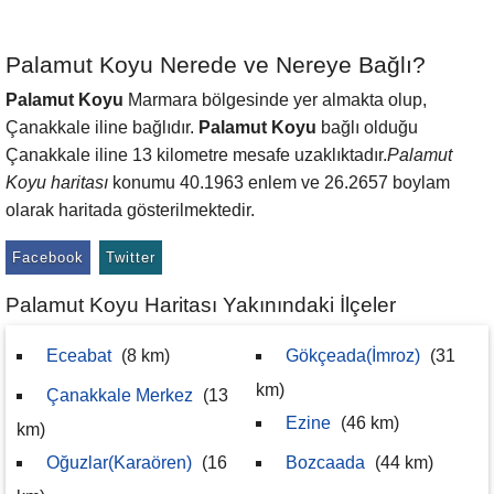
Palamut Koyu Nerede ve Nereye Bağlı?
Palamut Koyu
Marmara bölgesinde yer almakta olup,
Çanakkale iline bağlıdır.
Palamut Koyu
bağlı olduğu
Çanakkale iline 13 kilometre mesafe uzaklıktadır.
Palamut
Koyu haritası
konumu 40.1963 enlem ve 26.2657 boylam
olarak haritada gösterilmektedir.
Facebook
Twitter
Palamut Koyu Haritası Yakınındaki İlçeler
Eceabat
(8 km)
Gökçeada(İmroz)
(31
km)
Çanakkale Merkez
(13
Ezine
(46 km)
km)
Oğuzlar(Karaören)
(16
Bozcaada
(44 km)