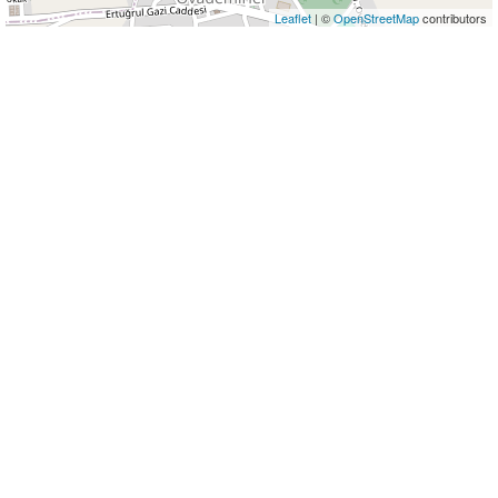
Leaflet
| ©
OpenStreetMap
contributors