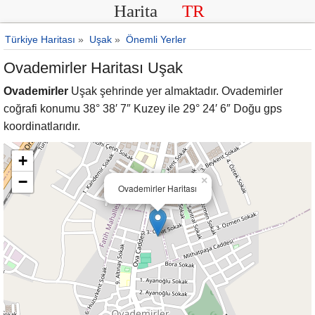
Harita
TR
Türkiye Haritası
»
Uşak
»
Önemli Yerler
Ovademirler Haritası Uşak
Ovademirler
Uşak şehrinde yer almaktadır. Ovademirler
coğrafi konumu 38° 38′ 7″ Kuzey ile 29° 24′ 6″ Doğu gps
koordinatlarıdır.
+
−
×
Ovademirler Haritası