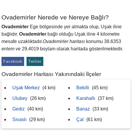
Ovademirler Nerede ve Nereye Bağlı?
Ovademirler
Ege bölgesinde yer almakta olup, Uşak iline
bağlıdır.
Ovademirler
bağlı olduğu Uşak iline 4 kilometre
mesafe uzaklıktadır.
Ovademirler haritası
konumu 38.6353
enlem ve 29.4019 boylam olarak haritada gösterilmektedir.
Facebook
Twitter
Ovademirler Haritası Yakınındaki İlçeler
Uşak Merkez
(4 km)
Bekilli
(45 km)
Ulubey
(26 km)
Karahallı
(37 km)
Gediz
(40 km)
Banaz
(33 km)
Sivaslı
(29 km)
Çal
(61 km)