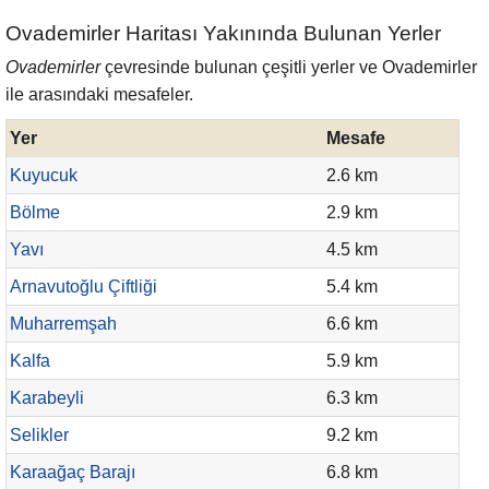
Ovademirler Haritası Yakınında Bulunan Yerler
Ovademirler
çevresinde bulunan çeşitli yerler ve Ovademirler
ile arasındaki mesafeler.
Yer
Mesafe
Kuyucuk
2.6 km
Bölme
2.9 km
Yavı
4.5 km
Arnavutoğlu Çiftliği
5.4 km
Muharremşah
6.6 km
Kalfa
5.9 km
Karabeyli
6.3 km
Selikler
9.2 km
Karaağaç Barajı
6.8 km