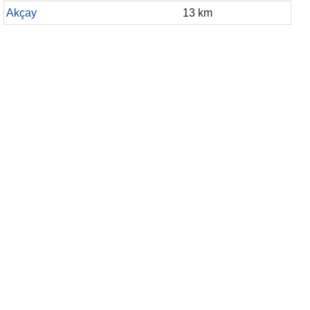
Akçay
13 km