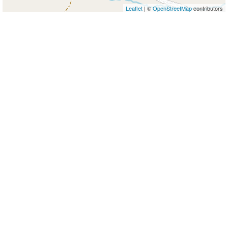
Leaflet
| ©
OpenStreetMap
contributors