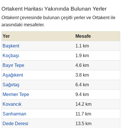
Ortakent Haritası Yakınında Bulunan Yerler
Ortakent
çevresinde bulunan çeşitli yerler ve Ortakent ile
arasındaki mesafeler.
Yer
Mesafe
Başkent
1.1 km
Koçbaşı
1.9 km
Bayır Tepe
4.6 km
Aşağıkent
3.8 km
Sağırtaş
6.4 km
Mermer Tepe
9.4 km
Kovancık
14.2 km
Sarıharman
11.7 km
Dede Deresi
13.5 km