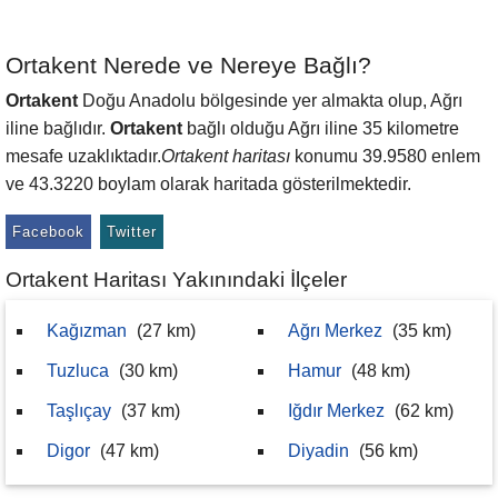
Ortakent Nerede ve Nereye Bağlı?
Ortakent
Doğu Anadolu bölgesinde yer almakta olup, Ağrı
iline bağlıdır.
Ortakent
bağlı olduğu Ağrı iline 35 kilometre
mesafe uzaklıktadır.
Ortakent haritası
konumu 39.9580 enlem
ve 43.3220 boylam olarak haritada gösterilmektedir.
Facebook
Twitter
Ortakent Haritası Yakınındaki İlçeler
Kağızman
(27 km)
Ağrı Merkez
(35 km)
Tuzluca
(30 km)
Hamur
(48 km)
Taşlıçay
(37 km)
Iğdır Merkez
(62 km)
Digor
(47 km)
Diyadin
(56 km)