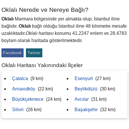
Oklalı Nerede ve Nereye Bağlı?
Oklalı
Marmara bölgesinde yer almakta olup, İstanbul iline
bağlıdır.
Oklalı
bağlı olduğu İstanbul iline 48 kilometre mesafe
uzaklıktadır.
Oklalı haritası
konumu 41.2247 enlem ve 28.4783
boylam olarak haritada gösterilmektedir.
Facebook
Twitter
Oklalı Haritası Yakınındaki İlçeler
Çatalca
(9 km)
Esenyurt
(27 km)
Arnavutköy
(22 km)
Beylikdüzü
(30 km)
Büyükçekmece
(24 km)
Avcılar
(31 km)
Silivri
(26 km)
Başakşehir
(32 km)