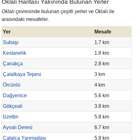
Oklalı Haritası Yakınında Bulunan Yerler
Oklalı
çevresinde bulunan çeşitli yerler ve Oklalı ile
arasındaki mesafeler.
Yer
Mesafe
Subaşı
1.7 km
Kestanelik
1.8 km
Çanakça
2.8 km
Çatalkaya Tepesi
3 km
Örcünlü
4 km
Dağyenice
5.6 km
Gökçeali
3.8 km
İzzettin
5.8 km
Ayvalı Deresi
6.7 km
Çatalca Yarımadası
5.9 km