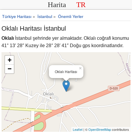
Harita
TR
Türkiye Haritası
»
İstanbul
»
Önemli Yerler
Oklalı Haritası İstanbul
Oklalı
İstanbul şehrinde yer almaktadır. Oklalı coğrafi konumu
41° 13′ 28″ Kuzey ile 28° 28′ 41″ Doğu gps koordinatlarıdır.
+
−
×
Oklalı Haritası
Leaflet
| ©
OpenStreetMap
contributors