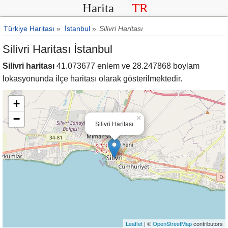
Harita
TR
Türkiye Haritası
»
İstanbul
»
Silivri Haritası
Silivri Haritası İstanbul
Silivri haritası
41.073677 enlem ve 28.247868 boylam
lokasyonunda ilçe haritası olarak gösterilmektedir.
+
−
×
Silivri Haritası
Leaflet
| ©
OpenStreetMap
contributors