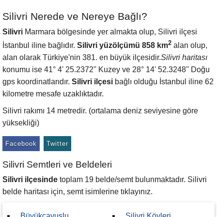
Silivri Nerede ve Nereye Bağlı?
Silivri
Marmara bölgesinde yer almakta olup, Silivri ilçesi
2
İstanbul iline bağlıdır.
Silivri yüzölçümü 858 km
alan olup,
alan olarak Türkiye'nin 381. en büyük ilçesidir.
Silivri haritası
konumu ise 41° 4' 25.2372'' Kuzey ve 28° 14' 52.3248'' Doğu
gps koordinatlarıdır.
Silivri ilçesi
bağlı olduğu İstanbul iline 62
kilometre mesafe uzaklıktadır.
Silivri rakımı 14 metredir. (ortalama deniz seviyesine göre
yüksekliği)
Facebook
Twitter
Silivri Semtleri ve Beldeleri
Silivri ilçesinde
toplam 19 belde/semt bulunmaktadır. Silivri
belde haritası için, semt isimlerine tıklayınız.
Büyükçavuşlu
Silivri Köyleri