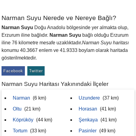
Narman Suyu Nerede ve Nereye Bağlı?
Narman Suyu
Doğu Anadolu bölgesinde yer almakta olup,
Erzurum iline bağlıdır.
Narman Suyu
bağlı olduğu Erzurum
iline 76 kilometre mesafe uzaklıktadır.
Narman Suyu haritası
konumu 40.3667 enlem ve 41.9333 boylam olarak haritada
gösterilmektedir.
Facebook
Twitter
Narman Suyu Haritası Yakınındaki İlçeler
Narman
(6 km)
Uzundere
(37 km)
Oltu
(21 km)
Horasan
(41 km)
Köprüköy
(44 km)
Şenkaya
(41 km)
Tortum
(33 km)
Pasinler
(49 km)