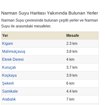
Narman Suyu Haritası Yakınında Bulunan Yerler
Narman Suyu
çevresinde bulunan çeşitli yerler ve Narman
Suyu ile arasındaki mesafeler.
Yer
Mesafe
Kigani
2.3 km
Mahmutçavuş
3.8 km
Ekrek Deresi
4 km
Kuruçalı
3.7 km
Koçkaya
3.9 km
Şekerli
6 km
Samikale
4.4 km
Alabalık
7 km