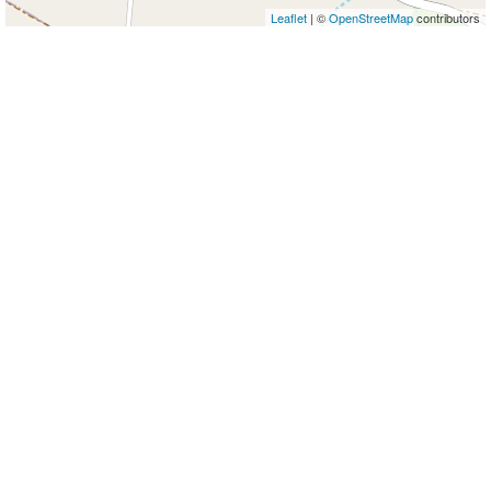
Leaflet
| ©
OpenStreetMap
contributors