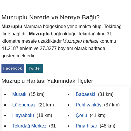
Muzruplu Nerede ve Nereye Bağlı?
Muzruplu
Marmara bölgesinde yer almakta olup, Tekirdağ
iline bağlıdır.
Muzruplu
bağlı olduğu Tekirdağ iline 31
kilometre mesafe uzaklıktadır.
Muzruplu haritası
konumu
41.2187 enlem ve 27.3277 boylam olarak haritada
gösterilmektedir.
Facebook
Twitter
Muzruplu Haritası Yakınındaki İlçeler
Muratlı
(15 km)
Babaeski
(31 km)
Lüleburgaz
(21 km)
Pehlivanköy
(37 km)
Hayrabolu
(18 km)
Çorlu
(41 km)
Tekirdağ Merkez
(31
Pınarhisar
(48 km)