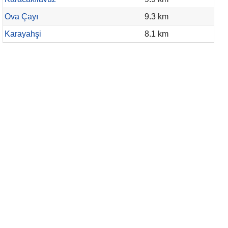
Ova Çayı
9.3 km
Karayahşi
8.1 km