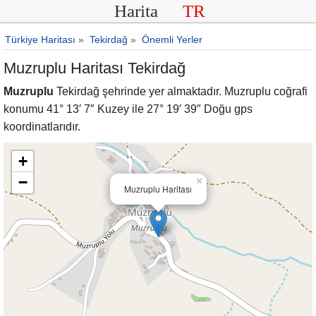
Harita
TR
Türkiye Haritası
»
Tekirdağ
»
Önemli Yerler
Muzruplu Haritası Tekirdağ
Muzruplu
Tekirdağ şehrinde yer almaktadır. Muzruplu coğrafi
konumu 41° 13′ 7″ Kuzey ile 27° 19′ 39″ Doğu gps
koordinatlarıdır.
+
−
×
Muzruplu Haritası