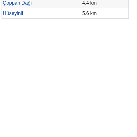
Çoppan Daği
4.4 km
Hüseyinli
5.6 km