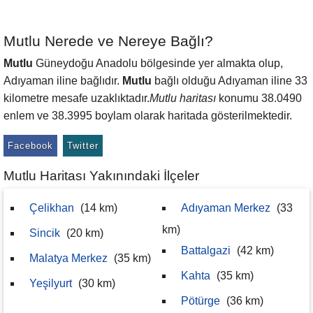
Mutlu Nerede ve Nereye Bağlı?
Mutlu
Güneydoğu Anadolu bölgesinde yer almakta olup,
Adıyaman iline bağlıdır.
Mutlu
bağlı olduğu Adıyaman iline 33
kilometre mesafe uzaklıktadır.
Mutlu haritası
konumu 38.0490
enlem ve 38.3995 boylam olarak haritada gösterilmektedir.
Facebook
Twitter
Mutlu Haritası Yakınındaki İlçeler
Çelikhan
(14 km)
Adıyaman Merkez
(33
km)
Sincik
(20 km)
Battalgazi
(42 km)
Malatya Merkez
(35 km)
Kahta
(35 km)
Yeşilyurt
(30 km)
Pötürge
(36 km)