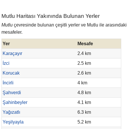
Mutlu Haritası Yakınında Bulunan Yerler
Mutlu
çevresinde bulunan çeşitli yerler ve Mutlu ile arasındaki
mesafeler.
Yer
Mesafe
Karaçayır
2.4 km
İzci
2.5 km
Korucak
2.6 km
İncirli
4 km
Şahverdi
4.8 km
Şahinbeyler
4.1 km
Yağızatlı
6.3 km
Yeşilyayla
5.2 km