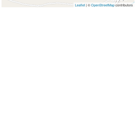
Leaflet
| ©
OpenStreetMap
contributors