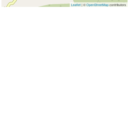
Leaflet
| ©
OpenStreetMap
contributors