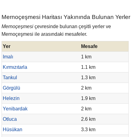
Mernoçeşmesi Haritası Yakınında Bulunan Yerler
Mernoçeşmesi
çevresinde bulunan çeşitli yerler ve
Mernoçeşmesi ile arasındaki mesafeler.
Yer
Mesafe
Imalı
1 km
Kırmızıtarla
1.1 km
Tankul
1.3 km
Görgülü
2 km
Helezin
1.9 km
Yenibardak
2 km
Otluca
2.6 km
Hüsükan
3.3 km