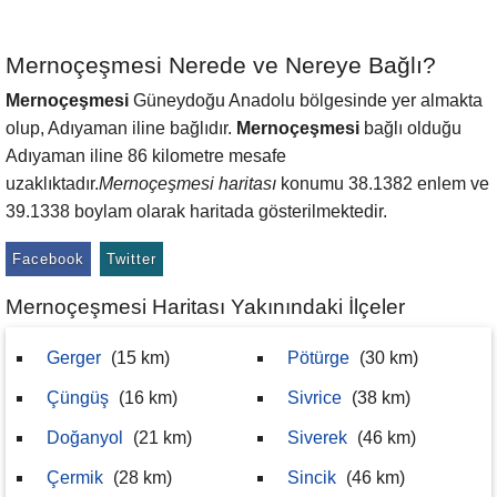
Mernoçeşmesi Nerede ve Nereye Bağlı?
Mernoçeşmesi
Güneydoğu Anadolu bölgesinde yer almakta
olup, Adıyaman iline bağlıdır.
Mernoçeşmesi
bağlı olduğu
Adıyaman iline 86 kilometre mesafe
uzaklıktadır.
Mernoçeşmesi haritası
konumu 38.1382 enlem ve
39.1338 boylam olarak haritada gösterilmektedir.
Facebook
Twitter
Mernoçeşmesi Haritası Yakınındaki İlçeler
Gerger
(15 km)
Pötürge
(30 km)
Çüngüş
(16 km)
Sivrice
(38 km)
Doğanyol
(21 km)
Siverek
(46 km)
Çermik
(28 km)
Sincik
(46 km)