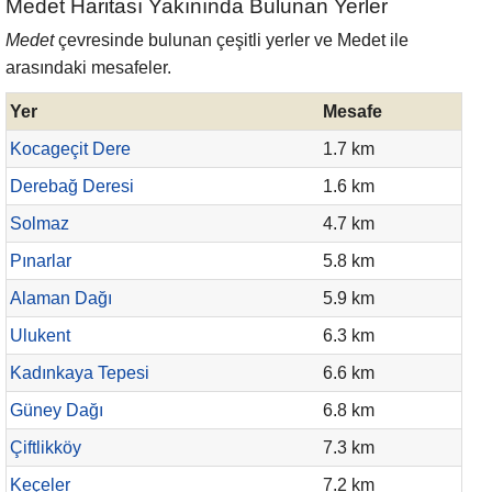
Medet Haritası Yakınında Bulunan Yerler
Medet
çevresinde bulunan çeşitli yerler ve Medet ile
arasındaki mesafeler.
Yer
Mesafe
Kocageçit Dere
1.7 km
Derebağ Deresi
1.6 km
Solmaz
4.7 km
Pınarlar
5.8 km
Alaman Dağı
5.9 km
Ulukent
6.3 km
Kadınkaya Tepesi
6.6 km
Güney Dağı
6.8 km
Çiftlikköy
7.3 km
Keçeler
7.2 km