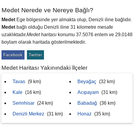
Medet Nerede ve Nereye Bağlı?
Medet
Ege bölgesinde yer almakta olup, Denizli iline bağlıdır.
Medet
bağlı olduğu Denizli iline 31 kilometre mesafe
uzaklıktadır.
Medet haritası
konumu 37.5076 enlem ve 29.0148
boylam olarak haritada gösterilmektedir.
Facebook
Twitter
Medet Haritası Yakınındaki İlçeler
Tavas
(9 km)
Beyağaç
(32 km)
Kale
(16 km)
Acıpayam
(31 km)
Serinhisar
(24 km)
Babadağ
(36 km)
Denizli Merkez
(31 km)
Honaz
(35 km)