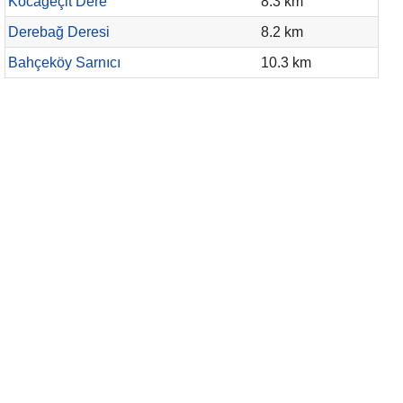
Kocageçit Dere
8.3 km
Derebağ Deresi
8.2 km
Bahçeköy Sarnıcı
10.3 km