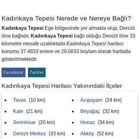
Kadınkaya Tepesi Nerede ve Nereye Bağlı?
Kadınkaya Tepesi
Ege bölgesinde yer almakta olup, Denizli
iline bağlıdır.
Kadınkaya Tepesi
bağlı olduğu Denizli iline 33
kilometre mesafe uzaklıktadır.
Kadınkaya Tepesi haritası
konumu 37.4833 enlem ve 29.0833 boylam olarak haritada
gösterilmektedir.
Facebook
Twitter
Kadınkaya Tepesi Haritası Yakınındaki İlçeler
Tavas
(10 km)
Acıpayam
(24 km)
Kale
(21 km)
Beyağaç
(32 km)
Serinhisar
(20 km)
Honaz
(34 km)
Denizli Merkez
(33 km)
Akköy
(52 km)