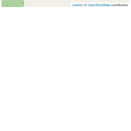
Leaflet
| ©
OpenStreetMap
contributors