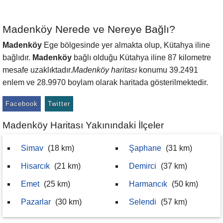
Madenköy Nerede ve Nereye Bağlı?
Madenköy
Ege bölgesinde yer almakta olup, Kütahya iline
bağlıdır.
Madenköy
bağlı olduğu Kütahya iline 87 kilometre
mesafe uzaklıktadır.
Madenköy haritası
konumu 39.2491
enlem ve 28.9970 boylam olarak haritada gösterilmektedir.
Facebook
Twitter
Madenköy Haritası Yakınındaki İlçeler
Simav
(18 km)
Şaphane
(31 km)
Hisarcık
(21 km)
Demirci
(37 km)
Emet
(25 km)
Harmancık
(50 km)
Pazarlar
(30 km)
Selendi
(57 km)