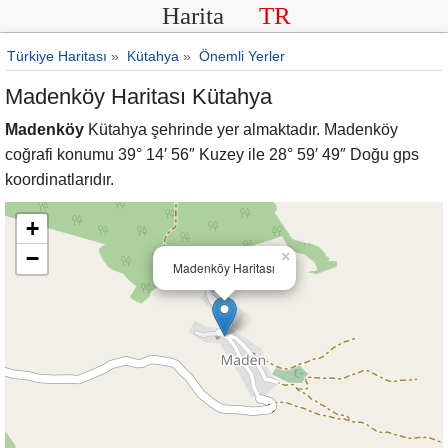
Harita
TR
Türkiye Haritası
»
Kütahya
»
Önemli Yerler
Madenköy Haritası Kütahya
Madenköy
Kütahya şehrinde yer almaktadır. Madenköy
coğrafi konumu 39° 14′ 56″ Kuzey ile 28° 59′ 49″ Doğu gps
koordinatlarıdır.
+
−
×
Madenköy Haritası