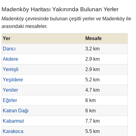
Madenköy Haritası Yakınında Bulunan Yerler
Madenköy
çevresinde bulunan çeşitli yerler ve Madenköy ile
arasındaki mesafeler.
Yer
Mesafe
Darıcı
3.2 km
Akdere
2.9 km
Yemişli
2.9 km
Yeşildere
5.2 km
Yeniler
4.7 km
Eğirler
6 km
Katran Dağı
6 km
Kabarmut
7.7 km
Karakoca
5.5 km