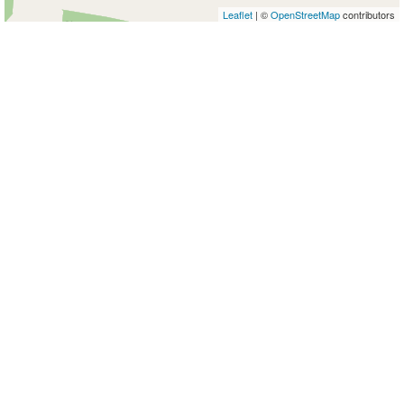
Leaflet
| ©
OpenStreetMap
contributors